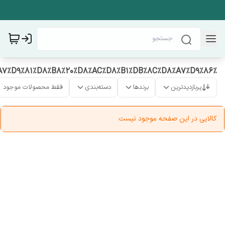
%D9%85%D8%AD%D8%A7%D9%81%D8%B8%20%D8%AC%D8%B1%DB%8C%D8%A7%D9%86
پربازدیدترین
برندها
دسته‌بندی
فقط محصولات موجود
کالایی در این صفحه موجود نیست