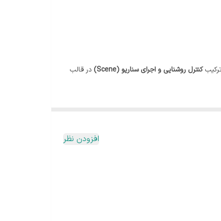
ترکیب
کنترل روشنایی و اجرای سناریو (Scene)
در قالب
ZigBee Gateway
ای هوشمند
(مانند حالت خواب، خروج، مهمان و…)
افزودن نظر
تبدیل کرده است. همچنین وجود
بازخورد لمسی (ویبره)
با