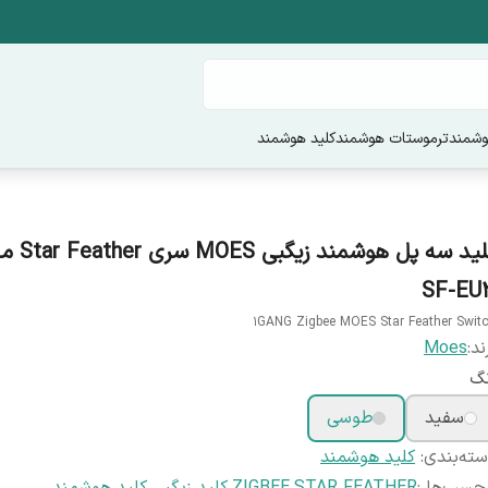
وشمند
ترموستات هوشمند
کلید هوشمند
SF-EU
1GANG Zigbee MOES Star Feather Swit
ند:
Moes
نگ
سفید
طوسی
ته‌بندی
:
کلید هوشمند