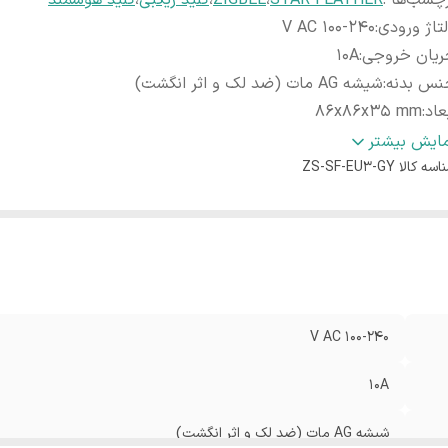
چسب‌ها :
STAR FEATHER
،
ZIGBEE
،
کلید زیگبی
،
کلید هوشمند
تاژ ورودی
:
100-240 V AC
ریان خروجی
:
10A
نس بدنه
:
شیشه AG مات (ضد لک و اثر انگشت)
عاد
:
86x86x35 mm
وتکل
:
Zigbee
مایش بیشتر
اسه کالا
ZS-SF-EU3-GY
100-240 V AC
10A
شیشه AG مات (ضد لک و اثر انگشت)