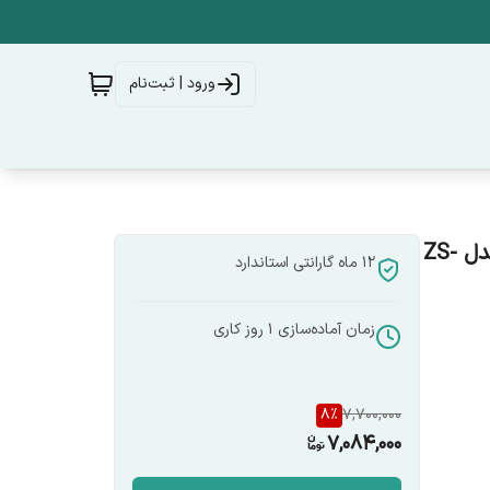
ورود | ثبت‌نام
کلید سه پل هوشمند زیگبی MOES سری Star Feather مدل ZS-
12 ماه گارانتی استاندارد
زمان آماده‌سازی
1
روز کاری
8
%
7,700,000
7,084,000