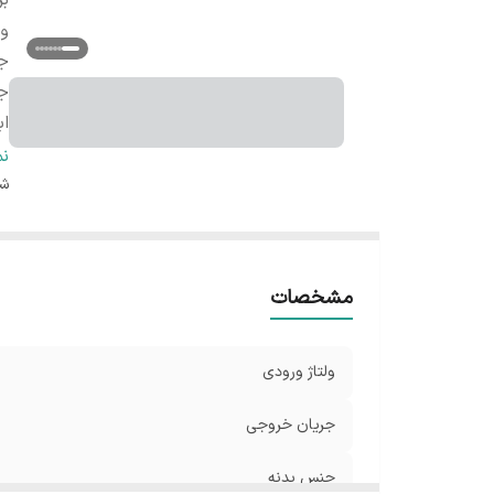
بر
ول
ج
ج
اب
پر
ن
شن
مشخصات
ولتاژ ورودی
جریان خروجی
جنس بدنه