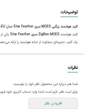
ابعاد
توضیحات
پروتکل
کلید هوشمند زیگبی MOES سری Star Feather مدل ZS-SF-EU
کلید هوشمند
ZigBee MOES سری Star Feather
یکی از 
یک کلید، تجربه‌ای متفاوت از خانه هوشمند را ارائه می‌دهد
این کلید از پروتکل
ZigBee 3.0
استفاده می‌کند که نسبت به WiFi پایداری بالاتر، مصرف انرژی کمتر و عملکرد سریع‌تری در پروژه‌های حرفه‌ای دارد. برای استفاده از 
الزامی است.
ویژگی خاص این محصول، عملکرد
2-in-1
است؛ یعنی می‌توا
نظرات
استفاده کنید. این دو حالت از طریق اپلیکیشن قابل تغییر
طراحی این کلید با
پنل شیشه‌ای AG مات، ضد اثر انگشت و نور پس‌زمینه ملایم
شما هم درباره این محصول نظر خود را بنویسید.
قابلیت تنظیم، تجربه کاربری حرفه‌ای‌تری ایجاد می‌کند.
برای ثبت نظر، لازم است ابتدا وارد حساب کاربری خود شوید
🔹 ویژگی‌ها و مشخصات فنی
افزودن نظر
برند:
MOES