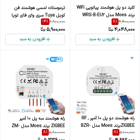
کلید دو پل هوشمند پیانویی WiFi
ترموستات لمسی هوشمند فن
برند Moes مدل WRS-B-EU2
کویل Tuya سری وای فای تویا
14
%
8
%
6,900,000
4,400,000
مدل BAC-003
5,900,000
4,048,000
افزودن به سبد
افزودن به سبد
رله هوشمند دو پل 10 آمپر RF ,
رله هوشمند سه پل 10 آمپر
ZIGBEEبرند Moes مدل BZR-
ZIGBEE برند Moes مدل ZM-
8
%
8
%
5,800,000
5,100,000
104B-MS
104C-ZR