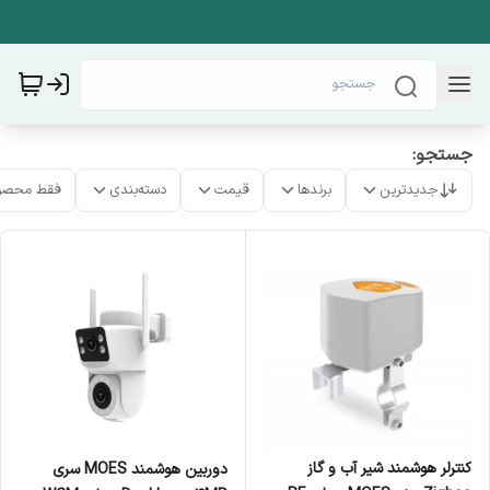
جستجو:
جدیدترین
برندها
قیمت
دسته‌بندی
فقط محصو
کنترلر هوشمند شیر آب و گاز
دوربین هوشمند MOES سری