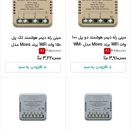
مینی رله دیمر هوشمند دو پل 100
مینی رله دیمر هوشمند تک پل
وات WiFi برند Moes مدل WM-
150 وات WiFi برند Moes مدل
8
%
8
%
3,500,000
4,250,000
105B-M
WM-105-M
3,220,000
3,910,000
افزودن به سبد
افزودن به سبد