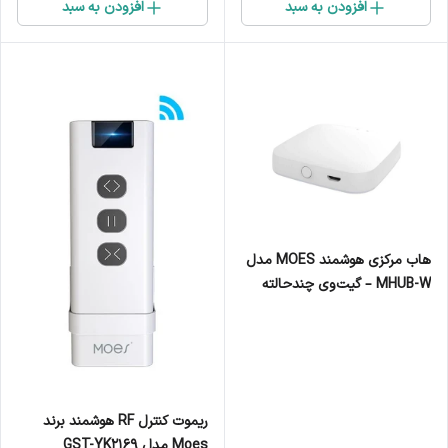
افزودن به سبد
افزودن به سبد
هاب مرکزی هوشمند MOES مدل
MHUB-W – گیت‌وی چندحالته
ZigBee + Bluetooth
ریموت کنترل RF هوشمند برند
Moes مدل GST-YK2169