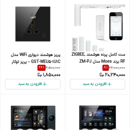
ست کامل پرده هوشمند ZIGBEE,
پریز هوشمند دیواری WiFi مدل
RF برند Moes مدل ZM-PJ
GST-WEU5-1U1C – پریز توکار
26
%
8
%
2,500,000
22,000,000
شامل موتور، ریل و ریموت
هوشمند با USB و Type-C
1,850,000
20,240,000
افزودن به سبد
افزودن به سبد