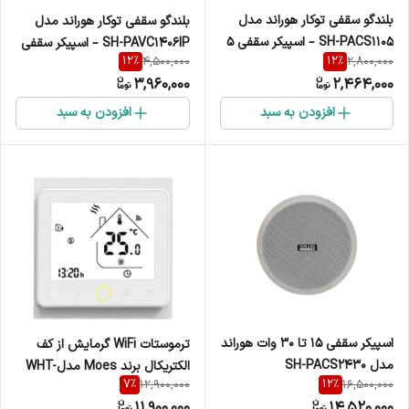
بلندگو سقفی توکار هوراند مدل
بلندگو سقفی توکار هوراند مدل
SH-PACS1105 – اسپیکر سقفی 5
SH-PAVC1406IP – اسپیکر سقفی
12
%
12
%
4,500,000
2,800,000
وات
ضد رطوبت 1.5 تا 6 وات (IP66)
3,960,000
2,464,000
افزودن به سبد
افزودن به سبد
اسپیکر سقفی 15 تا 30 وات هوراند
ترموستات WiFi گرمایش از کف
مدل SH-PACS2430
الکتریکال برند Moes مدلWHT-
7
%
12
%
12,900,000
16,500,000
002-GB
11,900,000
14,520,000