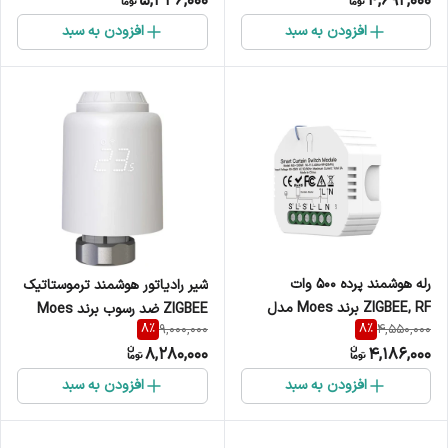
5,336,000
4,692,000
افزودن به سبد
افزودن به سبد
رله هوشمند پرده 500 وات
شیر رادیاتور هوشمند ترموستاتیک
ZIGBEE, RF برند Moes مدل
ZIGBEE ضد رسوب برند Moes
8
%
8
%
9,000,000
4,550,000
ZM-108-ZR
مدل ZTRV-PJ-601
8,280,000
4,186,000
افزودن به سبد
افزودن به سبد