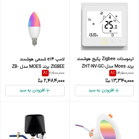
ترموستات Zigbee پکیج هوشمند
لامپ e14 شمعی هوشمند
برند Moes مدلZHT-NV-GC-
ZIGBEE برند MOES مدل ZB-
8
%
8
%
2,700,000
14,500,000
WH-MS
TDC6-RCW-E14-MS
2,484,000
13,340,000
افزودن به سبد
افزودن به سبد