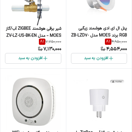
پنل ال ای ادی هوشمند زیگبی
شیر برقی هوشمند ZIGBEE آب/گاز
RGB برند MOES مدل ZB-LZD7-
MOES – مدل ZV-LZ-US-BK-EN
8
%
8
%
7,750,000
4,950,000
RCW-MS
7,130,000
4,554,000
افزودن به سبد
افزودن به سبد