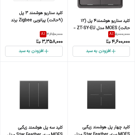
کلید سناریو هوشمند 3 پل
(9حالت) پیانویی Zigbee برند
کلید سناریو هوشمند4 پل (12
Moes مدل ZT-B-EU3
حالت) MOES مدل ZT-SY-EU –
8
%
8
%
3,650,000
5,000,000
کلید بی‌سیم ZigBee باتری‌خور
3,358,000
4,600,000
افزودن به سبد
افزودن به سبد
کلید چهار پل هوشمند زیگبی
کلید سه پل هوشمند زیگبی
MOES سری Star Feather مدل
MOES سری Star Feather مدل