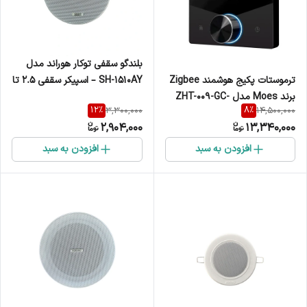
بلندگو سقفی توکار هوراند مدل
SH-1510AY – اسپیکر سقفی 2.5 تا
ترموستات پکیج هوشمند Zigbee
10 وات
برند Moes مدل ZHT-009-GC-
12
%
8
%
3,300,000
14,500,000
BK
2,904,000
13,340,000
افزودن به سبد
افزودن به سبد