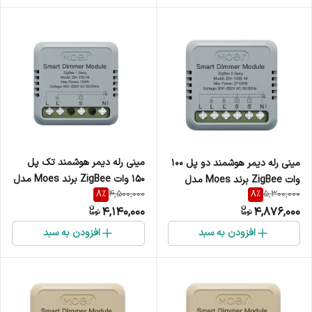
مینی رله دیمر هوشمند تک پل
مینی رله دیمر هوشمند دو پل 100
150 وات ZigBee برند Moes مدل
وات ZigBee برند Moes مدل
8
%
8
%
4,500,000
5,300,000
ZM-105-M
ZM-105-M
4,140,000
4,876,000
افزودن به سبد
افزودن به سبد