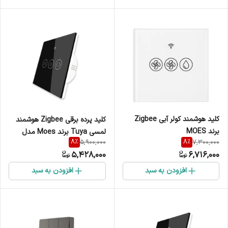
کلید هوشمند کولر آبی Zigbee
کلید پرده برقی Zigbee هوشمند
برند MOES
لمسی Tuya برند Moes مدل
8
%
8
%
5,900,000
7,300,000
ZS-EUC
5,428,000
6,716,000
افزودن به سبد
افزودن به سبد