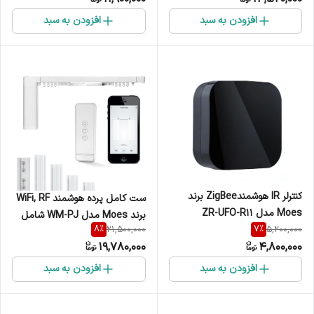
افزودن به سبد
افزودن به سبد
کنترلر IR هوشمندZigBee برند
ست کامل پرده هوشمند WiFi, RF
Moes مدل ZR-UFO-R11
برند Moes مدل WM-PJ شامل
8
%
7
%
21,500,000
5,200,000
موتور، ریل و ریموت
19,780,000
4,800,000
افزودن به سبد
افزودن به سبد