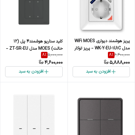
پریز هوشمند دیواری WiFi MOES
کلید سناریو هوشمند4 پل (12
مدل WK-Y-EU-1U1C – پریز توکار
حالت) MOES مدل ZT-SR-EU –
8
%
8
%
5,000,000
6,400,000
هوشمند با USB و Type-C
کلید بی‌سیم ZigBee باتری‌خور
4,600,000
5,888,000
افزودن به سبد
افزودن به سبد