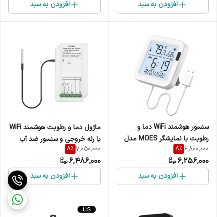
افزودن به سبد
افزودن به سبد
سنسور هوشمند WiFi دما و
ماژول دما و رطوبت هوشمند WiFi
رطوبت با نمایشگر MOES مدل
با رله خروجی و سنسور ضد آب
8
%
8
%
7,050,000
6,800,000
WSS-FL-TH16-WH-EN
مخصوص برند Moes مدل KIT-
6,486,000
6,256,000
WM-103T
افزودن به سبد
افزودن به سبد