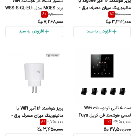
پریز هوشمند 16 آمپر ZigBee با
سنسور نشت گاز هوشمند WiFi
مانیتورینگ میزان مصرف برق -
برند MOES مدل WSS-S-GL-EU-
8
%
8
%
7,900,000
3,600,000
برند MOES مدل ZP-EU16M
EN
7,268,000
3,312,000
افزودن به سبد
افزودن به سبد
ست 5 تایی ترموستات WiFi
پریز هوشمند 16 آمپر WiFi با
لمسی هوشمند فن کویل Tuya
مانیتورینگ میزان مصرف برق -
8
%
20
%
3,750,000
34,500,000
مدل BAC-003
پروتکل Matter – برند MOES
3,450,000
27,500,000
مدل MWP-EU16M-WH-MS-4