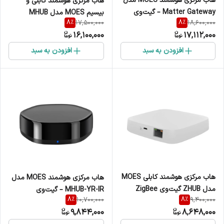
هاب مرکزی هوشمند MOES مدل
هاب مرکزی هوشمند کابلی و
Matter Gateway – گیت‌وی
بیسیم MOES مدل MHUB
8
%
8
%
17,500,000
18,600,000
ZigBee + Matter + Thread
گیت‌وی ZigBee + Bluetooth
16,100,000
17,112,000
WIRED/WIRELESS
افزودن به سبد
افزودن به سبد
هاب مرکزی هوشمند کابلی MOES
هاب مرکزی هوشمند MOES مدل
مدل ZHUB گیت‌وی ZigBee
MHUB-YR-IR – گیت‌وی
8
%
8
%
10,700,000
9,400,000
WIRED
چندمنظوره ZigBee + Bluetooth
9,844,000
8,648,000
+ کنترلر مادون قرمز (IR)