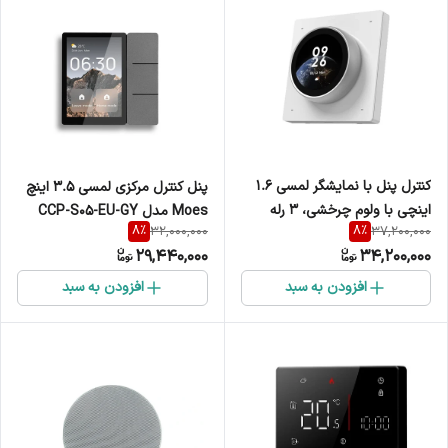
کنترل پنل با نمایشگر لمسی 1.6
پنل کنترل مرکزی لمسی ۳.۵ اینچ
اینچی با ولوم چرخشی، ۳ رله
Moes مدل CCP-S05-EU-GY
8
%
8
%
32,000,000
37,200,000
داخلی و ۴ کلیدبرند Moes مدل
29,440,000
34,200,000
CCP-S03-EU
افزودن به سبد
افزودن به سبد