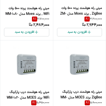
مینی رله هوشمند پرده 500 وات
مینی رله هوشمند پرده 500 وات
ZigBee , برند Moes مدل ZM-
WiFi , برند Moes مدل WM-108-
8
%
8
%
2,700,000
3,200,000
108-M
M
2,484,000
2,944,000
افزودن به سبد
افزودن به سبد
مینی رله هوشمند درب پارکینگ
مینی رله هوشمند درب پارکینگ
ZigBee برند MOES مدل WM-
WiFi برند MOES مدل WM-102-
8
%
8
%
5,450,000
5,900,000
102-M-MS
M-MS