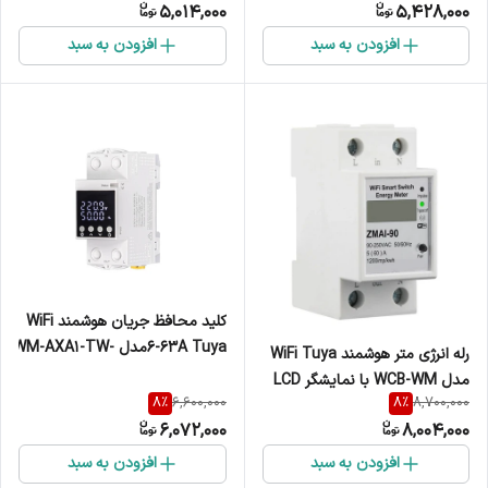
5,014,000
5,428,000
افزودن به سبد
افزودن به سبد
کلید محافظ جریان هوشمند WiFi
6-63A Tuyaمدل WM-AXA1-TW-
رله انرژی متر هوشمند WiFi Tuya
E2S – با مانیتورینگ مصرف برق و
مدل WCB-WM با نمایشگر LCD
نمایشگر LCD
8
%
8
%
6,600,000
8,700,000
و کنترل و قطع جریان
6,072,000
8,004,000
افزودن به سبد
افزودن به سبد