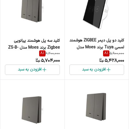
کلید دو پل دیمر ZIGBEE هوشمند
کلید سه پل هوشمند پیانویی
لمسی Tuya برند Moes مدل
Zigbee برند Moes مدل ZS-B-
8
%
8
%
6,200,000
5,900,000
2ZS-EUD
EU3
5,704,000
5,428,000
افزودن به سبد
افزودن به سبد