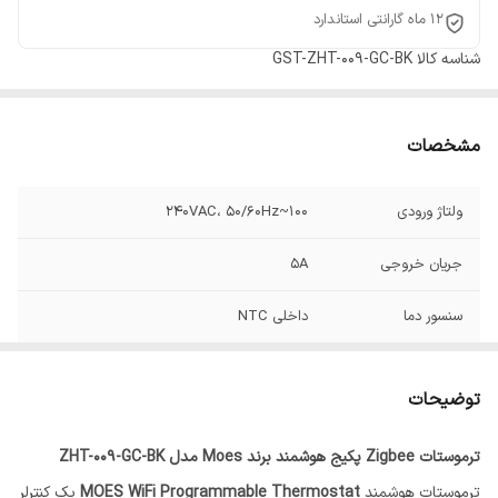
12 ماه گارانتی استاندارد
شناسه کالا
GST-ZHT-009-GC-BK
مشخصات
ولتاژ ورودی
100~240VAC، 50/60Hz
جریان خروجی
5A
سنسور دما
داخلی NTC
دمای قابل تنظیم
5 تا 35 درجه سانتی‌گراد
توضیحات
ترموستات Zigbee پکیج هوشمند برند Moes مدل ZHT-009-GC-BK
ترموستات هوشمند
MOES WiFi Programmable Thermostat
یک کنترلر