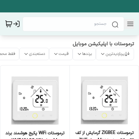
ترموستات با اپلیکیشن موبایل
پربازدیدترین
برندها
قیمت
دسته‌بندی
فقط محص
ترموستات ZIGBEE گرمایش از کف
ترموستات WiFi پکیج هوشمند برند