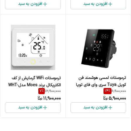
افزودن به سبد
افزودن به سبد
ترموستات لمسی هوشمند فن
ترموستات WiFi گرمایش از کف
کویل Tuya سری وای فای تویا
الکتریکال برند Moes مدلWHT-
7
%
14
%
12,900,000
6,900,000
مدل BAC-003
002-GB
11,900,000
5,900,000
افزودن به سبد
افزودن به سبد