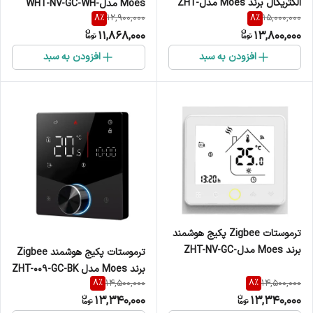
الکتریکال برند Moes مدلZHT-
Moes مدلWHT-NV-GC-WH-
8
%
8
%
12,900,000
15,000,000
NV-GB-WH-MS
MS
11,868,000
13,800,000
افزودن به سبد
افزودن به سبد
ترموستات Zigbee پکیج هوشمند
برند Moes مدلZHT-NV-GC-
ترموستات پکیج هوشمند Zigbee
WH-MS
برند Moes مدل ZHT-009-GC-BK
8
%
8
%
14,500,000
14,500,000
13,340,000
13,340,000