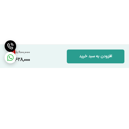
8
%
5,900,000
افزودن به سبد خرید
5,428,000
برگشت به بالا