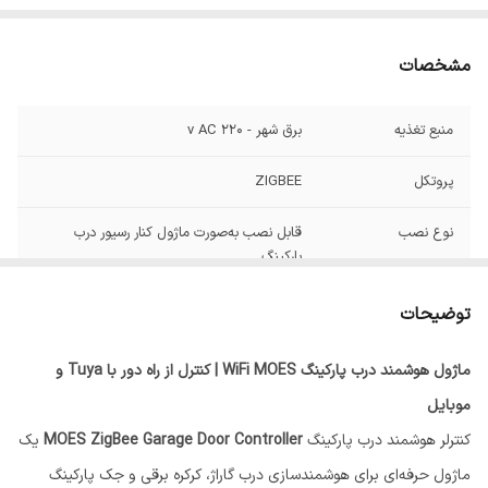
مشخصات
منبع تغذیه
برق شهر - 220 v AC
پروتکل
ZIGBEE
نوع نصب
قابل نصب به‌صورت ماژول کنار رسیور درب
پارکینگ
توضیحات
ماژول هوشمند درب پارکینگ WiFi MOES | کنترل از راه دور با Tuya و
موبایل
کنترلر هوشمند درب پارکینگ
MOES ZigBee Garage Door Controller
یک
ماژول حرفه‌ای برای هوشمندسازی درب گاراژ، کرکره برقی و جک پارکینگ