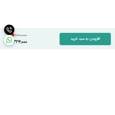
8
%
4,700,000
افزودن به سبد خرید
4,324,000
برگشت به بالا