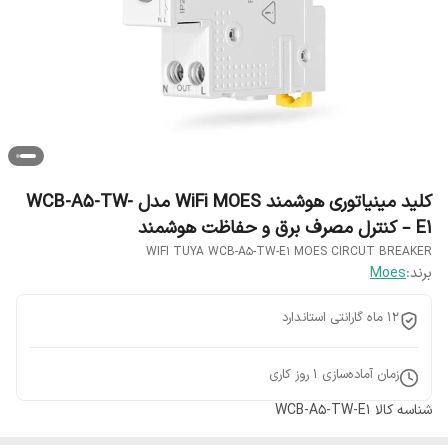
کلید مینیاتوری هوشمند WiFi MOES مدل WCB-A5-TW-
E1 – کنترل مصرف برق و حفاظت هوشمند
WIFI TUYA WCB-A5-TW-E1 MOES CIRCUT BREAKER
برند:
Moes
12 ماه گارانتی استاندارد
زمان آماده‌سازی
1
روز کاری
شناسه کالا
WCB-A5-TW-E1