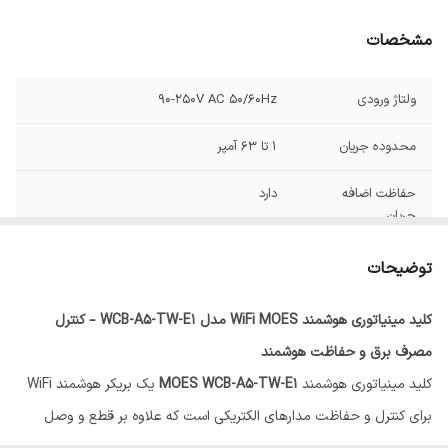
مشخصات
ولتاژ ورودی
90-250V AC 50/60Hz
محدوده جریان
1 تا 63 آمپر
حفاظت اضافه
دارد
جریان
حفاظت افزایش
دارد
توضیحات
ولتاژ
کلید مینیاتوری هوشمند WiFi MOES مدل WCB-A5-TW-E1 – کنترل
حفاظت افت ولتاژ
دارد
مصرف برق و حفاظت هوشمند
قابلیت تعریف آستانه
دارد
کلید مینیاتوری هوشمند
MOES WCB-A5-TW-E1
یک بریکر هوشمند WiFi
هشدار
برای کنترل و حفاظت مدارهای الکتریکی است که علاوه بر قطع و وصل