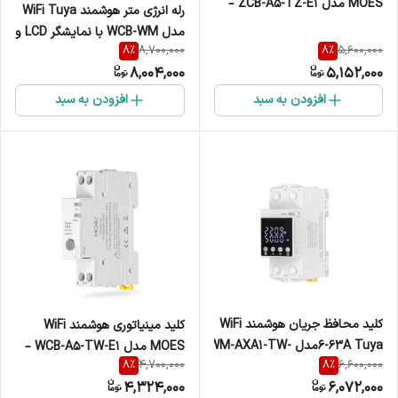
MOES مدل ZCB-A5-TZ-E1 –
رله انرژی متر هوشمند WiFi Tuya
کنترل مصرف برق و حفاظت
مدل WCB-WM با نمایشگر LCD و
هوشمند
8
%
8
%
8,700,000
5,600,000
کنترل و قطع جریان
8,004,000
5,152,000
افزودن به سبد
افزودن به سبد
کلید محافظ جریان هوشمند WiFi
کلید مینیاتوری هوشمند WiFi
6-63A Tuyaمدل WM-AXA1-TW-
MOES مدل WCB-A5-TW-E1 –
8
%
8
%
4,700,000
6,600,000
E2S – با مانیتورینگ مصرف برق و
کنترل مصرف برق و حفاظت
4,324,000
6,072,000
نمایشگر LCD
هوشمند