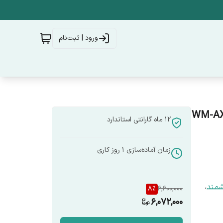
ورود | ثبت‌نام
وشمند WiFi 6-63A Tuyaمدل WM-AXA1-
12 ماه گارانتی استاندارد
زمان آماده‌سازی
1
روز کاری
شمند
،
8
%
6,600,000
6,072,000