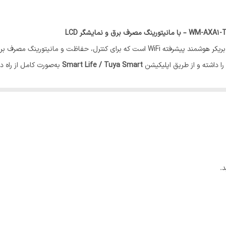
دارد
دارد
یک بریکر هوشمند پیشرفته WiFi است که برای کنترل، حفاظت و مانی
 داشته و از طریق اپلیکیشن
Smart Life / Tuya Smart
به‌صورت کامل از راه د
دارد
کان نمایش لحظه‌ای
مصرف انرژی، ولتاژ، جریان و توان مصرفی
را روی نمایشگر داخ
دارد
مجاز ولتاژ یا جریان، مدار به‌صورت خودکار قطع شود و از تجهیزات محافظت گردد
 به هاب مرکزی، از طریق موبایل و همچنین دستیارهای صوتی مانند
Alexa و Google Home
ریل DIN داخل تابلو برق
LCD داخلی
100,000 بار
.
IP20