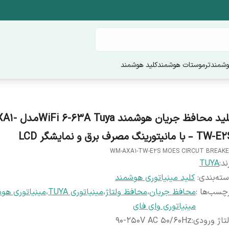
وشمند
ترموستات هوشمند
کلید هوشمند
کلید محافظ جریان ه
T – با مانیتورینگ مصرف برق و نمایشگر LCD
WM-AXA1-TW-E2S MOES CIRCUT BREAK
ند:
TUYA
ته‌بندی
:
کلید مینیاتوری هوشمند
چسب‌ها :
محافظ جریان
،
محافظ ولتاژ
،
مینیاتوری TUYA
،
مینیاتوری هو
مینیاتوری وای فای
تاژ ورودی
:
90-250V AC 50/60Hz