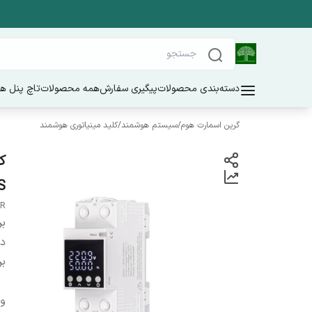
دسته‌بندی محصولات
پیگیری سفارش
همه محصولات
تاچ پنل ه
گرین اسمارت هوم
/
سیستم هوشمند
/
کلید مینیاتوری هوشمند
W-E2S
ER
بر
دس
بر
ول