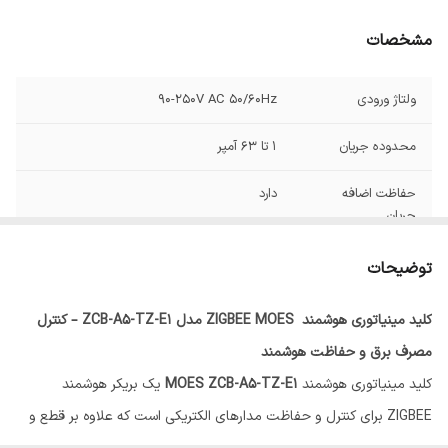
مشخصات
ولتاژ ورودی
90-250V AC 50/60Hz
محدوده جریان
1 تا 63 آمپر
حفاظت اضافه
دارد
جریان
حفاظت افزایش
دارد
توضیحات
ولتاژ
کلید مینیاتوری هوشمند ZIGBEE MOES مدل ZCB-A5-TZ-E1 – کنترل
حفاظت افت ولتاژ
دارد
مصرف برق و حفاظت هوشمند
قابلیت تعریف آستانه
دارد
کلید مینیاتوری هوشمند
MOES ZCB-A5-TZ-E1
یک بریکر هوشمند
هشدار
ZIGBEE برای کنترل و حفاظت مدارهای الکتریکی است که علاوه بر قطع و