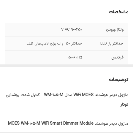
مشخصات
ولتاژ ورودی
90-250 V AC
حداکثر بار LED
حداکثر 150 وات برای لامپ‌های LED
فرکانس
50-60Hz
پروتکل
WiFi
توضیحات
ابعاد
18*40*40
ماژول دیمر هوشمند WiFi MOES مدل WM-105-M – کنترل شدت روشنایی
توکار
ماژول دیمر هوشمند
MOES WM-105-M WiFi Smart Dimmer Module