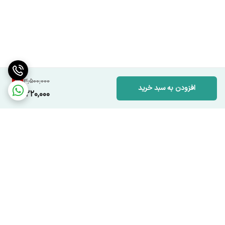
8
%
3,500,000
افزودن به سبد خرید
3,220,000
برگشت به بالا