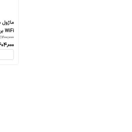
WiFi برند Moes مدل WM-105-MS
,700,000
404,000