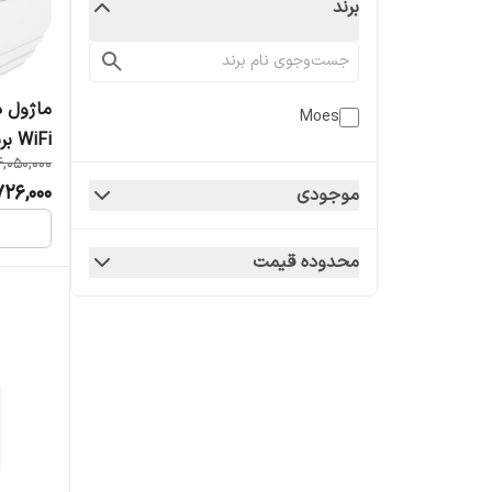
برند
Moes
WiFi برند Moes مدل WM-105B-MS
,050,000
726,000
موجودی
محدوده قیمت