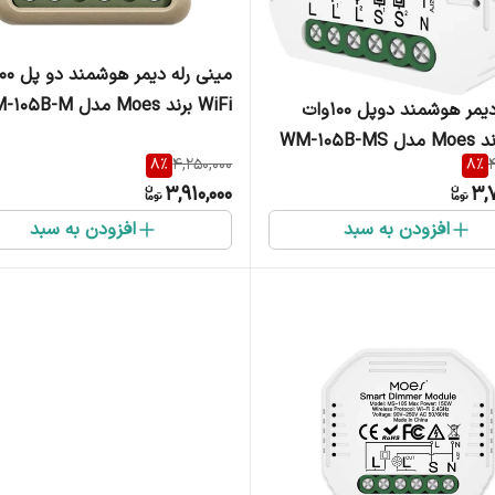
WiFi برند Moes مدل WM-105B-M
ماژول دیمر هوشمند دوپل 100وات
8
%
4,250,000
8
%
4
3,910,000
3,
افزودن به سبد
افزودن به سبد