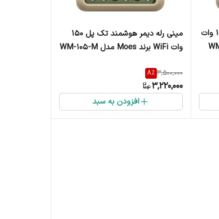
مینی رله دیمر هوشمند دو پل 100 وات
مینی رله دیمر هوشمند تک پل 150
وات WiFi برند Moes مدل WM-105-M
8
%
3,500,000
3,220,000
افزودن به سبد