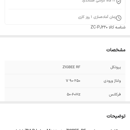
12 ماه گارانتی استاندارد
زمان آماده‌سازی
1
روز کاری
شناسه کالا
ZC-PJ220
مشخصات
پروتکل
ZIGBEE RF
ولتاژ ورودی
90-250 V
فرکانس
50-60Hz
نوع ریل
Splicing Track (ریل قابل تنظیم)
توضیحات
نصب
سقفی یا دیواری