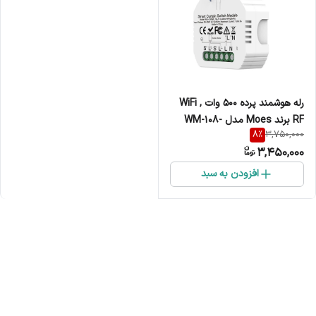
رله هوشمند پرده 500 وات WiFi ,
RF برند Moes مدل WM-108-
8
%
3,750,000
MS
3,450,000
افزودن به سبد