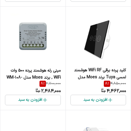
کلید پرده برقی WiFi RF هوشمند
مینی رله هوشمند پرده 500 وات
لمسی Tuya برند Moes مدل
WiFi , برند Moes مدل WM-108-
8
%
8
%
2,700,000
4,850,000
WRS-EUC
M
2,484,000
4,462,000
افزودن به سبد
افزودن به سبد