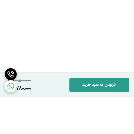
8
%
21,500,000
افزودن به سبد خرید
19,780,000