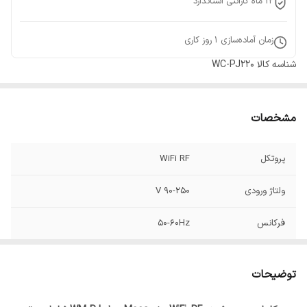
12 ماه گارانتی استاندارد
زمان آماده‌سازی
1
روز کاری
شناسه کالا
WC-PJ220
مشخصات
پروتکل
WiFi RF
ولتاژ ورودی
90-250 V
فرکانس
50-60Hz
نوع ریل
Splicing Track (ریل قابل تنظیم)
توضیحات
نصب
سقفی یا دیواری