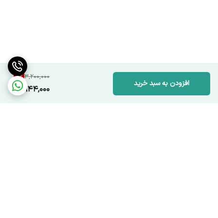
8
%
3,200,000
افزودن به سبد خرید
2,944,000
برگشت به بالا