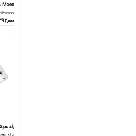
Moes مدل ZM-104-M
2,600,000
392,000
برند Moes مدل MS-101-16A