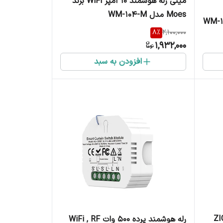
مینی رله هوشمند 10 آمپر WiFi برند
Moes مدل WM-104-M
 مدل WM-102-M-
8
%
2,100,000
1,932,000
افزودن به سبد
ات ZIGBEE,
رله هوشمند پرده 500 وات WiFi , RF