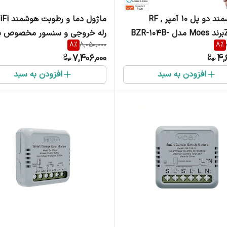
رله هوشمند دو پل 10 آمپر RF ,
ZIGBEEبرند Moes مدل BZR-104B-
رله خروجی و سنسور مخصوص بر
8
%
8,050,000
8
%
Moes مدل KIT-WM-103TH
7,406,000
4,
افزودن به سبد
افزودن به سبد