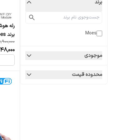
برند
Moes
برند Moes مدل MS-101-N
1,900,000
748,000
موجودی
محدوده قیمت