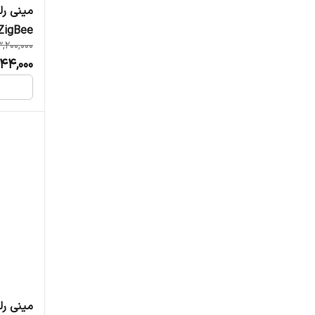
ZigBee , برند Moes مدل -108-M
3,200,000
944,000