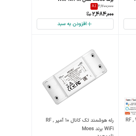
8
%
2,700,000
2,484,000
افزودن به سبد
 10 آمپر RF , WiFi
رله هوشمند تک کانال 10 آمپر RF ,
WiFi برند Moes