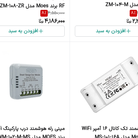
RF برند Moes مدل ZM-108-ZR
8
%
4,550,000
8
%
4,186,000
2,
افزودن به سبد
افزودن به سبد
رله هوشمند تک کانال 16 آمپر WiFi
مینی ر
برند MOES مدل WM-102-M-MS