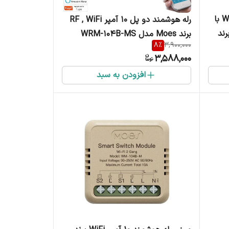
ماژول دما و رطوبت هوشمند WiFi با
رله هوشمند دو پل 10 آمپر RF , WiFi
ند
برند Moes مدل WRM-104B-MS
8
%
3,900,000
3,588,000
افزودن به سبد