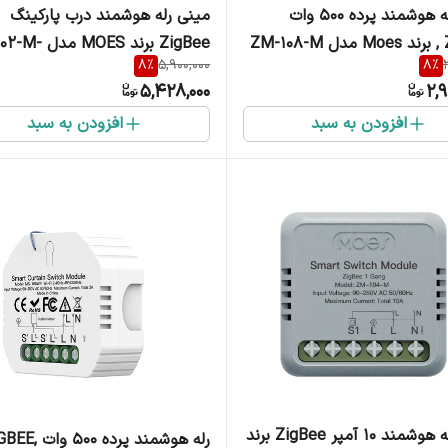
مینی رله هوشمند پرده 500 وات
مینی رله هوشمند درب پارکینگ
ZM
ZigBee برند MOES
8
%
5,900,000
8
%
MS
5,428,000
2,
افزودن به سبد
افزودن به سبد
مینی رله هوشمند 10 آمپر ZigBee برند
رله هوشمند پرده 500 و