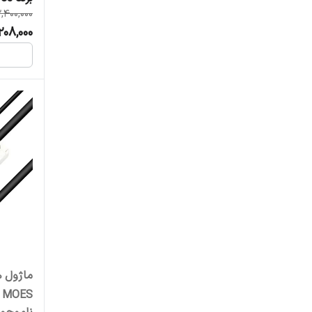
2,400,000
208,000
MOES مدل WM-102-US-MS