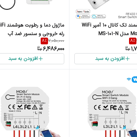
رله هوشمند تک کانال 10 آمپر WiFi
رله خروجی و سنسور ضد آب
8
%
7,050,000
8
%
مخصوص برند Moes
6,486,000
1,
103T
افزودن به سبد
افزودن به سبد