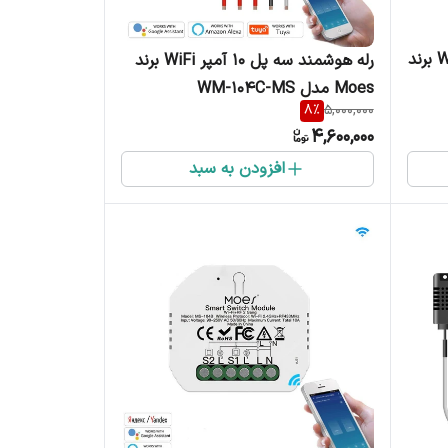
رله هوشمند چهار پل 10 آمپر WiFi برند
رله هوشمند سه پل 10 آمپر WiFi برند
Moes مدل WM-104C-MS
8
%
5,000,000
4,600,000
افزودن به سبد