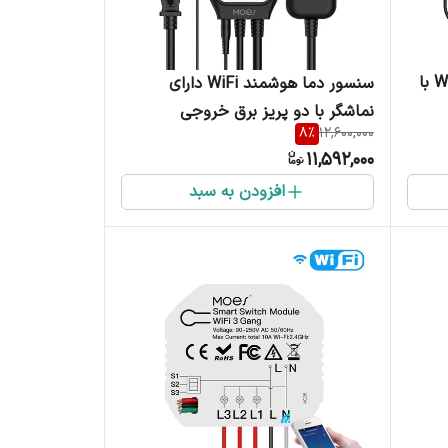
ماژول دما و رطوبت هوشمند WiFi با
سنسور دما هوشمند WiFi دارای
نماشگر با دو پریز برق خروجی
8
%
12,600,000
 مدل KIT-WM-
سرمایش و گرمایشی برند Moes مدل
11,592,000
WTP-YC-US2-BK-MS
افزودن به سبد