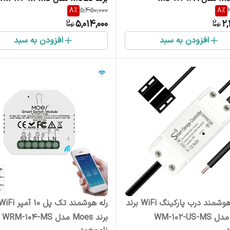
8
%
5,450,000
8
%
5,014,000
2,
افزودن به سبد
افزودن به سبد
ماژول هوشمند درب پارکینگ WiFi برند
رله هوشمند تک پل
برند Moes مدل WRM-104-MS