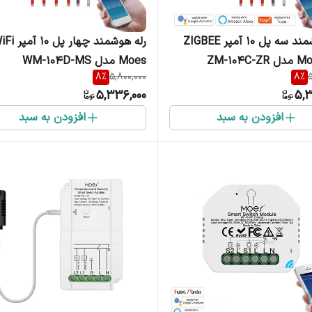
رله هوشمند سه پل 10 آمپر ZIGBEE
Moes مدل WM-104D-MS
8
%
5,800,000
8
%
5
5,336,000
5,3
افزودن به سبد
افزودن به سبد