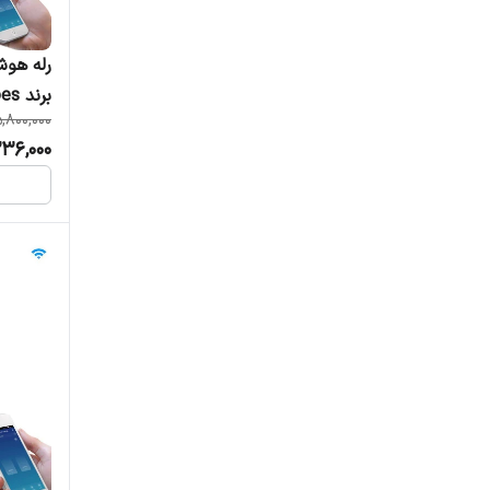
برند Moes مدل ZM-104C-ZR
,800,000
36,000