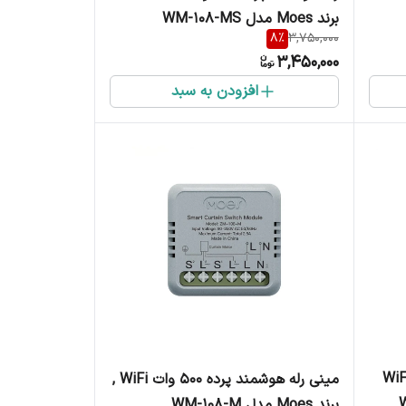
برند Moes مدل WM-108-MS
8
%
3,750,000
3,450,000
افزودن به سبد
له هوشمند درب پارکینگ WiFi
مینی رله هوشمند پرده 500 وات WiFi ,
برند Moes مدل WM-108-M