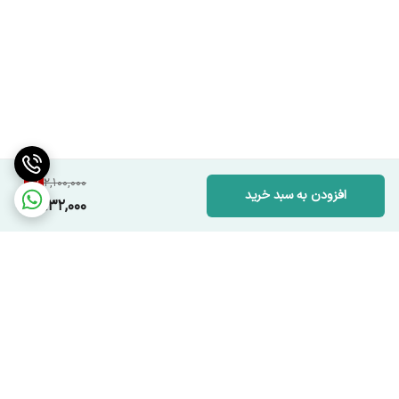
8
%
2,100,000
افزودن به سبد خرید
1,932,000
برگشت به بالا