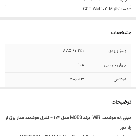
شناسه کالا
GST-WM-104-M
مشخصات
ولتاژ ورودی
90-250 V AC
جریان خروجی
10A
فرکانس
50-60Hz
پروتکل
WiFi
توضیحات
مینی رله هوشمند WiFi برند MOES مدل 104 – کنترل هوشمند مدار برق از
راه دور