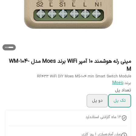
مینی رله هوشمند 10 آمپر WiFi برند Moes مدل WM-104-
M
RF433 WiFi DIY Moes MS-104 min Smart Switch Module
برند:
Moes
تعداد پل
تک پل
دو پل
12 ماه گارانتی استاندارد
زمان آماده‌سازی
1
روز کاری