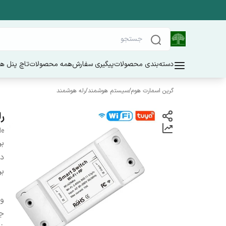
دسته‌بندی محصولات
پیگیری سفارش
همه محصولات
تاچ پنل ه
گرین اسمارت هوم
/
سیستم هوشمند
/
رله هوشمند
رله
le
بر
دس
بر
ول
ج