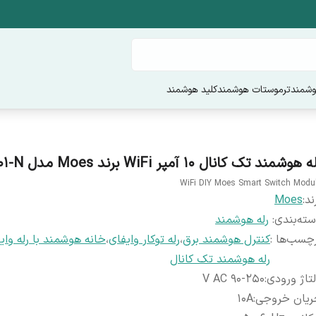
وشمند
ترموستات هوشمند
کلید هوشمند
 هوشمند تک کانال 10 آمپر WiFi برند Moes مدل MS-101-N
WiFi DIY Moes Smart Switch Modu
ند:
Moes
ته‌بندی
:
رله هوشمند
چسب‌ها :
کنترل هوشمند برق
،
رله توکار وایفای
،
خانه هوشمند با رله وای
رله هوشمند تک کانال
تاژ ورودی
:
90-250 V AC
ریان خروجی
:
10A