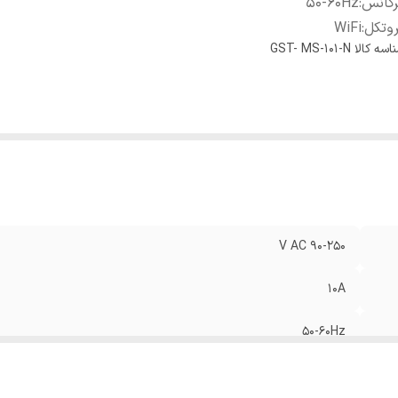
رکانس
:
50-60Hz
وتکل
:
WiFi
اسه کالا
GST- MS-101-N
90-250 V AC
10A
50-60Hz
WiFi