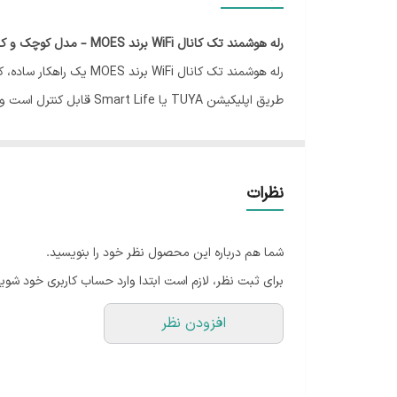
رله هوشمند تک کانال WiFi برند MOES – مدل کوچک و کارآمد برای کنترل برق از راه دور
رله هوشمند تک کانال i
زمان‌بندی، سناریوپذیری و اجرای خودکار فرمان‌ها نیز از د
⭐️ ویژگی‌ها:
تک کانال با توان خروجی ۱۰ آمپر
نظرات
اتصال به WiFi و کنترل از طریق اپلیکیشن TUYA / Smart Life
ابعاد کوچک برای نصب داخل قوطی یا تابلو برق
شما هم درباره این محصول نظر خود را بنویسید.
قابلیت زمان‌بندی، شمارش معکوس و سناریوهای هوش
برای ثبت نظر، لازم است ابتدا وارد حساب کاربری خود شوید
مناسب برای کنترل روشنایی، فن، پمپ و سایر بارهای 
افزودن نظر
سازگار با دستیار صوتی Google Assistant و Amazon Alexa
نصب آسان و راه‌اندازی سریع