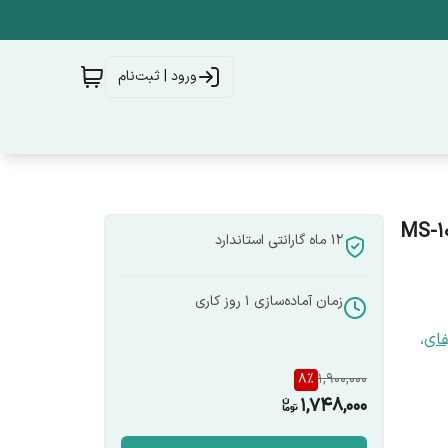
ورود | ثبت‌نام
12 ماه گارانتی استاندارد
زمان آماده‌سازی
1
روز کاری
فای
،
8
%
1,900,000
1,748,000