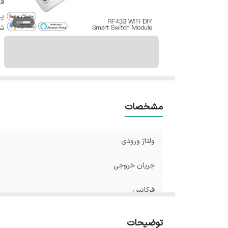
ف
پر
شن
مشخصات
ولتاژ ورودی
جریان خروجی
فرکانس
پروتکل
توضیحات