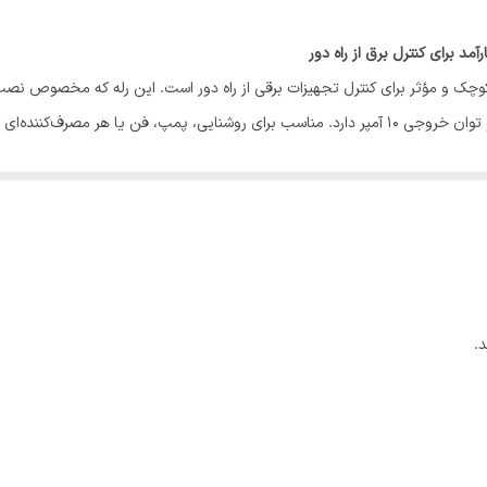
WiF برند MOES یک راهکار ساده، کوچک و مؤثر برای کنترل تجهیزات برقی از راه دور است. این رله 
طریق اپلیکیشن TUYA یا Smart Life قابل کنترل است و توان خروجی ۱۰ آمپر دارد. مناسب برای روشنایی، پم
یگر ویژگی‌های این رله کوچک اما قدرتمند است.
مند
.
تک‌فاز