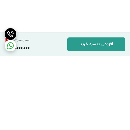
5
%
104,000,000
افزودن به سبد خرید
98,000,000
برگشت به بالا