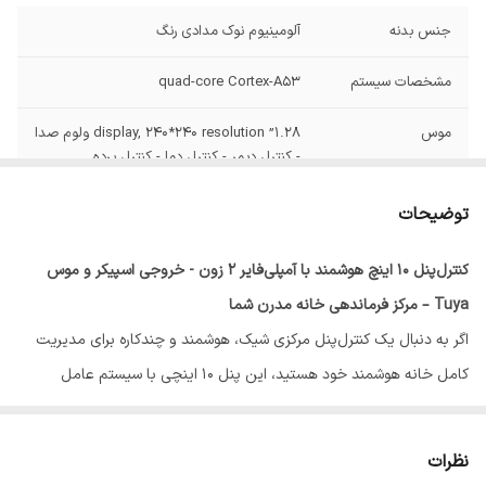
جنس بدنه
آلومینیوم نوک مدادی رنگ
مشخصات سیستم
quad-core Cortex-A53
موس
1.28” display, 240*240 resolution ولوم صدا
- کنترل دیمر - کنترل دما - کنترل پرده
نسخه اندروید
Android 11
توضیحات
ورودی صوتی
BLUETOOTH - AUX - USB - TF
کنترل‌پنل 10 اینچ هوشمند با آمپلی‌فایر 2 زون - خروجی اسپیکر و موس
Tuya – مرکز فرماندهی خانه مدرن شما
خروجی اسپیکر
2 زون مستقل- هر زون 4 لاین 10 تا 30 وات با
آمپدانس 4 تا 8 اهم
اگر به دنبال یک کنترل‌پنل مرکزی شیک، هوشمند و چندکاره برای مدیریت
کامل خانه هوشمند خود هستید، این پنل 10 اینچی با سیستم عامل
Support,MAX 32G
USB
اندروید، آمپلی‌فایر داخلی، پورت‌های متنوع و موس مخصوص، دقیقاً همان
سریال 485
قابل پشتیبانی
چیزی است که نیاز دارید.
نظرات
با صفحه‌نمایش لمسی با کیفیت، اتصال WiFi، پشتیبانی از اپلیکیشن