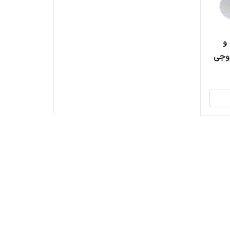
د و
اری 2 زون - 8 خروجی