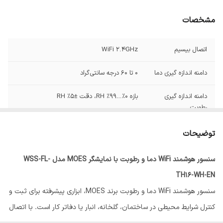
مشخصات
اتصال بیسیم
WiFi 2.4GHz
دامنه اندازه گیری دما
0 تا 60 درجه سانتی‌گراد
دامنه اندازه گیری
بازه 0%…99% RH، دقت ±5% RH
رطوبت
منبع تغذیه
DC 5V/1A USB کابل 1.5 متر
توضیحات
سنسور هوشمند WiFi دما و رطوبت با نمایشگر MOES مدل WSS-FL-
TH16-WH-EN
سنسور هوشمند WiFi دما و رطوبت برند MOES، ابزاری پیشرفته برای ثبت و
کنترل شرایط محیطی در ساختمان، گلخانه، انبار یا دفاتر کار است. با اتصال