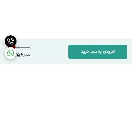
8
%
6,800,000
افزودن به سبد خرید
6,256,000
برگشت به بالا