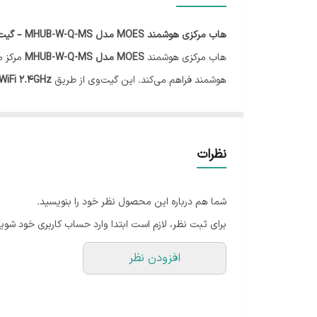
هاب مرکزی هوشمند MOES مدل MHUB-W-Q-MS – گیت‌وی چندحالته ZigBee + Bluetooth برای خانه هوشمند
هاب مرکزی هوشمند
MOES مدل MHUB-W-Q-MS
مرکز م
هوشمند فراهم می‌کند. این گیت‌وی از طریق
WiFi 2.4GHz
می‌توان تجهیزات مختلف را به یک اکوسیستم واحد متصل ک
یکی از مزیت‌های مهم
MHUB-W-Q-MS
نسبت به گیت‌وی‌ه
نظرات
انتخاب تجهیزات ایجاد می‌شود.
از طریق اپلیکیشن
Smart Life / Tuya Smart
کاربران می
شما هم درباره این محصول نظر خود را بنویسید.
نمایند.
برای ثبت نظر، لازم است ابتدا وارد حساب کاربری خود شوید
این هاب انتخابی مناسب برای پروژه‌های مسکونی، ویلایی و پروژه
افزودن نظر
🔹 قابلیت‌های مهم محصول
✅ اتصال تجهیزات ZigBee به اینترنت
✅ پشتیبانی از تجهیزات Bluetooth