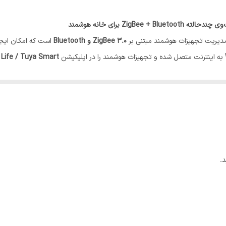
دیریت تجهیزات هوشمند مبتنی بر
ZigBee 3.0 و Bluetooth
است که امکان ایجاد
به اینترنت متصل شده و تجهیزات هوشمند را در اپلیکیشن
Life / Tuya Smart
این محصول برای پروژه‌هایی طراحی شده که علاوه بر تجهیزات
رد و سناریوهای هوشمند میان آن‌ها تعریف نمود.
ای تک‌پروتکل، پشتیبانی هم‌زمان از دو فناوری ارتباطی است؛ در نتیجه توسعه پ
‌توانند وضعیت تجهیزات را مشاهده کنند، کنترل از راه دور انجام دهند، سناریوه
.
‌های حرفه‌ای مبتنی بر اکوسیستم Tuya است.