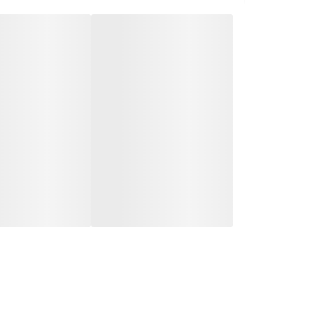
✅ مدیریت مرکزی خانه هوشمند
✅ اجرای سناریوهای اتوماسیون
✅ کاهش بار مودم نسبت به شبکه WiFi مستقیم
✅ کنترل تجهیزات از هر نقطه دنیا
✅ مناسب پروژه‌های حرفه‌ای