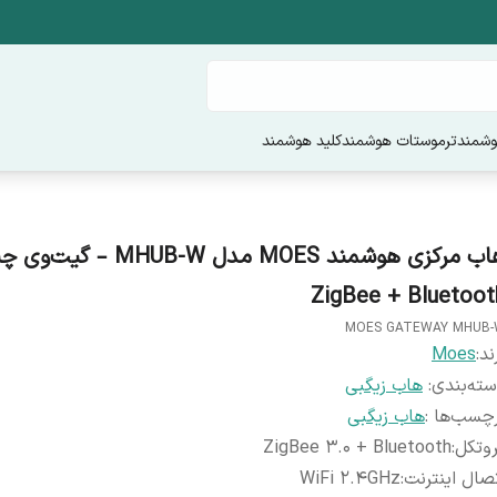
وشمند
ترموستات هوشمند
کلید هوشمند
هاب مرکزی هوشمند MOES مدل MHUB-W
ZigBee + Bluetoot
MOES GATEWAY MHUB
ند:
Moes
ته‌بندی
:
هاب زیگبی
چسب‌ها :
هاب زیگبی
وتکل
:
ZigBee 3.0 + Bluetooth
صال اینترنت
:
WiFi 2.4GHz