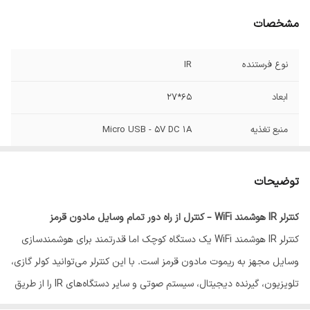
مشخصات
نوع فرستنده
IR
ابعاد
65*27
منبع تغذیه
Micro USB - 5V DC 1A
شعاع پوشش
10متر
توضیحات
پروتکل
WiFi
کنترلر IR هوشمند WiFi – کنترل از راه دور تمام وسایل مادون قرمز
کنترلر IR هوشمند WiFi یک دستگاه کوچک اما قدرتمند برای هوشمندسازی
وسایل مجهز به ریموت مادون قرمز است. با این کنترلر می‌توانید کولر گازی،
تلویزیون، گیرنده دیجیتال، سیستم صوتی و سایر دستگاه‌های IR را از طریق
گوشی و اینترنت کنترل کنید. این محصول از اپلیکیشن‌های Smart Life و