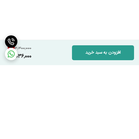
8
%
3,300,000
افزودن به سبد خرید
3,036,000
برگشت به بالا