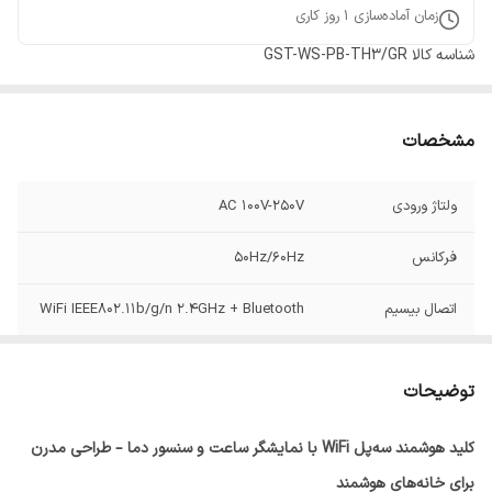
زمان آماده‌سازی
1
روز کاری
شناسه کالا
GST-WS-PB-TH3/GR
مشخصات
ولتاژ ورودی
AC 100V-250V
فرکانس
50Hz/60Hz
اتصال بیسیم
WiFi IEEE802.11b/g/n 2.4GHz + Bluetooth
توضیحات
کلید هوشمند سه‌پل WiFi با نمایشگر ساعت و سنسور دما – طراحی مدرن
برای خانه‌های هوشمند