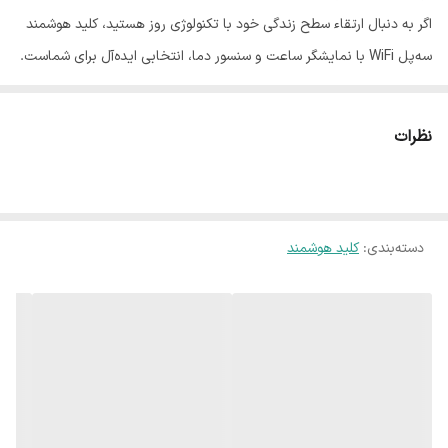
اگر به دنبال ارتقاء سطح زندگی خود با تکنولوژی روز هستید، کلید هوشمند
سه‌پل WiFi با نمایشگر ساعت و سنسور دما، انتخابی ایده‌آل برای شماست.
این کلید مدرن نه‌تنها کنترل سه مدار روشنایی را به شما می‌دهد، بلکه با
داشتن نمایشگر دیجیتال، دمای محیط و زمان را نیز به‌صورت لحظه‌ای
نظرات
نمایش می‌دهد.
ویژگی‌های کلیدی:
اتصال WiFi برای کنترل از راه دور از طریق اپلیکیشن
دسته‌بندی
:
کلید هوشمند
طراحی زیبا و مینیمال، هماهنگ با دکوراسیون مدرن
نمایشگر دیجیتال با ساعت و سنسور دمای محیط
قابلیت زمان‌بندی روشن و خاموش شدن هر پل
نصب آسان در قوطی استاندارد کلید و پریز
سازگار با سیستم‌های Tuya و Smart Life
با این کلید هوشمند، دیگر نیاز به استفاده از کلیدهای سنتی نیست.
خانه‌تان را هوشمند کنید و راحتی، کنترل و زیبایی را همزمان تجربه کنید.