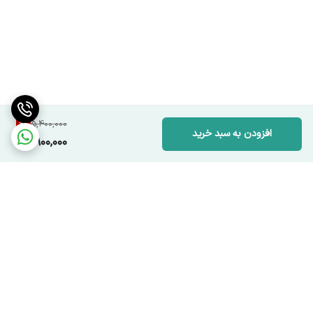
9
%
5,400,000
افزودن به سبد خرید
4,900,000
برگشت به بالا