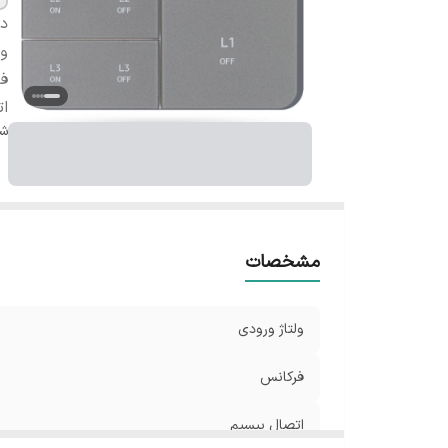
دس
ول
ف
ات
شن
مشخصات
ولتاژ ورودی
فرکانس
اتصال بیسیم