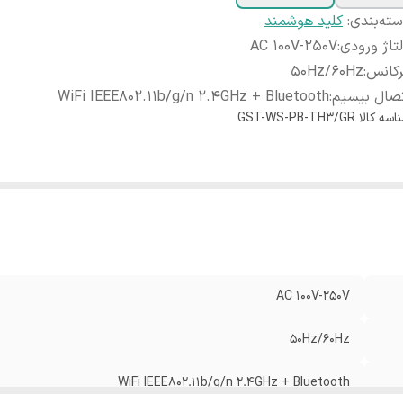
ته‌بندی
:
کلید هوشمند
تاژ ورودی
:
AC 100V-250V
رکانس
:
50Hz/60Hz
صال بیسیم
:
WiFi IEEE802.11b/g/n 2.4GHz + Bluetooth
اسه کالا
GST-WS-PB-TH3/GR
AC 100V-250V
50Hz/60Hz
WiFi IEEE802.11b/g/n 2.4GHz + Bluetooth