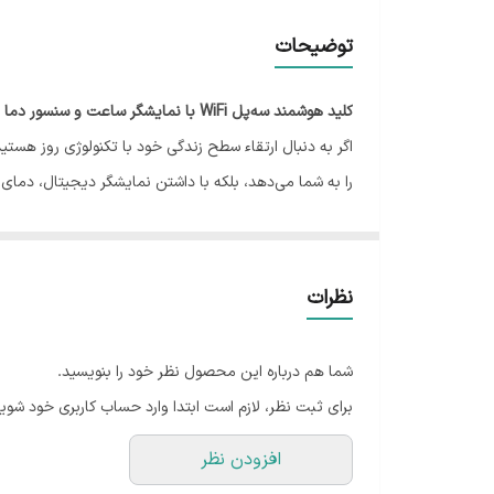
توضیحات
کلید هوشمند سه‌پل WiFi با نمایشگر ساعت و سنسور دما – طراحی مدرن برای خانه‌های هوشمند
را به شما می‌دهد، بلکه با داشتن نمایشگر دیجیتال، دمای
ویژگی‌های کلیدی:
اتصال WiFi برای کنترل از راه دور از طریق اپلیکیشن
طراحی زیبا و مینیمال، هماهنگ با دکوراسیون مدرن
نظرات
نمایشگر دیجیتال با ساعت و سنسور دمای محیط
قابلیت زمان‌بندی روشن و خاموش شدن هر پل
شما هم درباره این محصول نظر خود را بنویسید.
نصب آسان در قوطی استاندارد کلید و پریز
برای ثبت نظر، لازم است ابتدا وارد حساب کاربری خود شوید
سازگار با سیستم‌های Tuya و Smart Life
افزودن نظر
با این کلید هوشمند، دیگر نیاز به استفاده از کلیدهای سنتی