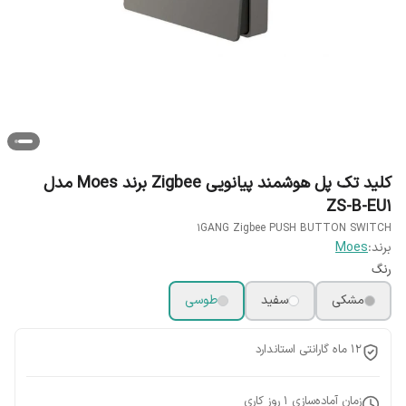
کلید تک پل هوشمند پیانویی Zigbee برند Moes مدل
ZS-B-EU1
1GANG Zigbee PUSH BUTTON SWITCH
برند:
Moes
رنگ
مشکی
سفید
طوسی
12 ماه گارانتی استاندارد
زمان آماده‌سازی
1
روز کاری