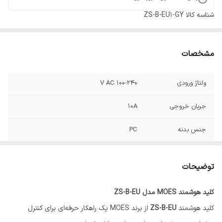
شناسه کالا
ZS-B-EU1-GY
مشخصات
ولتاژ ورودی
100-240 V AC
جریان خروجی
10A
جنس بدنه
PC
ابعاد
86x86x35 mm
توضیحات
پروتکل
Zigbee
کلید هوشمند MOES مدل ZS-B-EU
کلید هوشمند
ZS-B-EU
از برند MOES یک راهکار حرفه‌ای برای کنترل