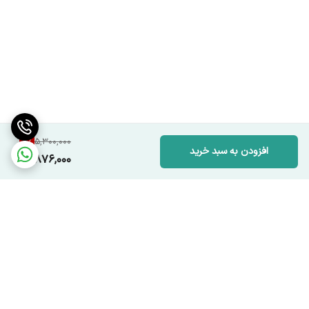
8
%
5,300,000
افزودن به سبد خرید
4,876,000
برگشت به بالا