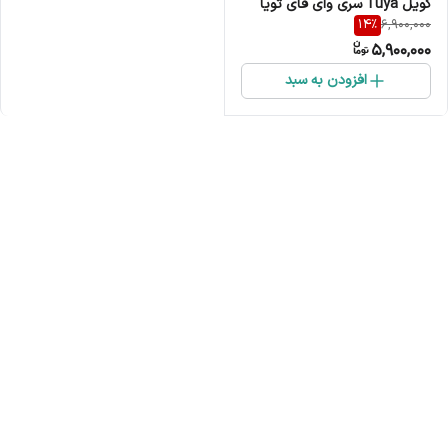
کویل Tuya سری وای فای تویا
14
%
6,900,000
مدل BAC-003
5,900,000
افزودن به سبد