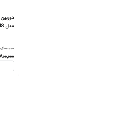
چرخش 355 درجه و استاندارد 5
0,600,000
800,000