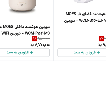
دوربین هوشمند فضای باز MOES
مدل WCM-B66-EU-MS – دوربین
دوربین هوشم
WiFi و LAN با کیفیت 3 مگاپیکسل،
52-MS
IP6
8
%
9,500,000
7
%
1
4 مگاپیکسل با دید در شب، ت
8,700,000
9,
حرکت
افزودن به سبد
افزودن به سبد