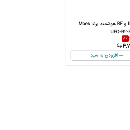
کنترلر IR و RF هوشمند برند Moes
8
%
4,7
افزودن به سبد