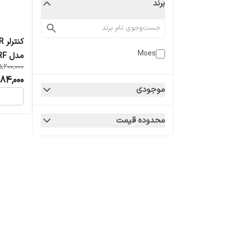
برند
Moes
مدل UFO-R2-RF
5,200,000
84,000
موجودی
محدوده قیمت