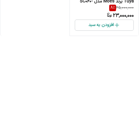
Tuya برند Moes مدل SC060-
8
%
25,000,000
WCB2
23,000,000
افزودن به سبد