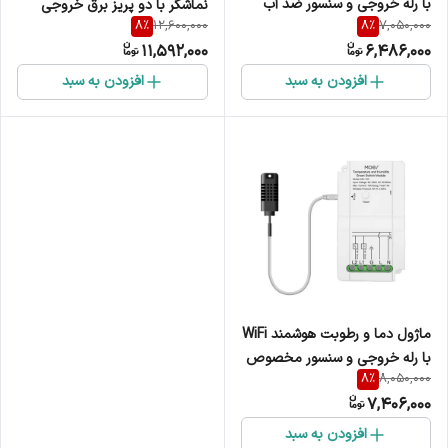
با رله خروجی و سنسور ضد آب
نماشگر با دو پریز برق خروجی
8
%
8
%
12,600,000
7,050,000
مخصوص برند Moes مدل KIT-
سرمایش و گرمایشی برند Moes
11,592,000
6,486,000
WM-103T
مدل WTP-YC-US2-BK-MS
افزودن به سبد
افزودن به سبد
ماژول دما و رطوبت هوشمند WiFi
با رله خروجی و سنسور مخصوص
8
%
8,050,000
برند Moes مدل KIT-WM-103TH
7,406,000
افزودن به سبد