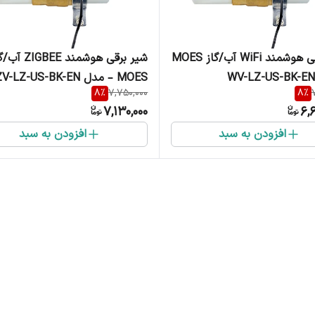
شیر برقی هوشمند WiFi آب/گاز MOES
شیر برقی هوشمند IGBEE
MOES – مدل ZV-LZ-US-BK-EN
8
%
7,750,000
8
%
7,130,000
6,
افزودن به سبد
افزودن به سبد