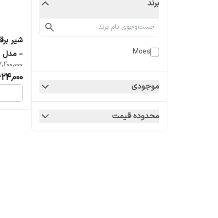
برند
Moes
– مدل WV-LZ-US-BK-EN
7,200,000
624,000
موجودی
محدوده قیمت