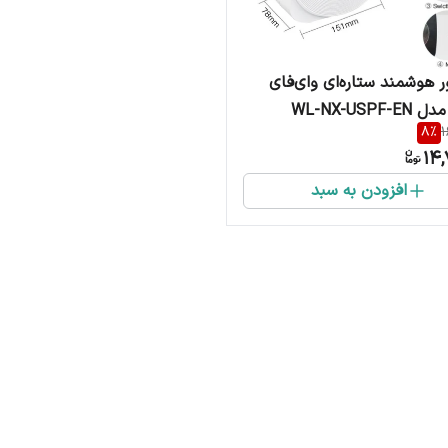
ر هوشمند ستاره‌ای وای‌فای
8
%
1
14,
افزودن به سبد