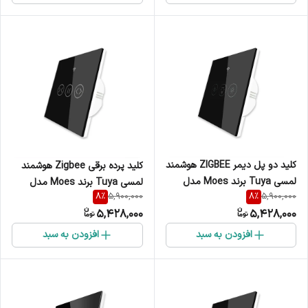
کلید دو پل دیمر ZIGBEE هوشمند
کلید پرده برقی Zigbee هوشمند
لمسی Tuya برند Moes مدل
لمسی Tuya برند Moes مدل
8
%
8
%
5,900,000
5,900,000
2ZS-EUD
ZS-EUC
5,428,000
5,428,000
افزودن به سبد
افزودن به سبد