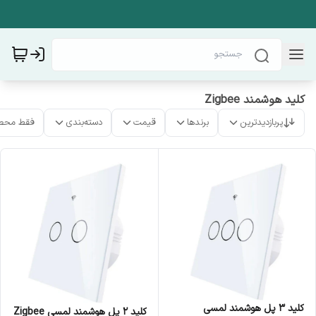
کلید هوشمند Zigbee
پربازدیدترین
برندها
قیمت
دسته‌بندی
فقط محص
کلید 3 پل هوشمند لمسی
کلید 2 پل هوشمند لمسی Zigbee