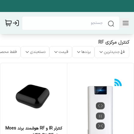
کنترل مرکزی RF
جدیدترین
برندها
قیمت
دسته‌بندی
فقط محصو
کنترلر IR و RF هوشمند برند Moes