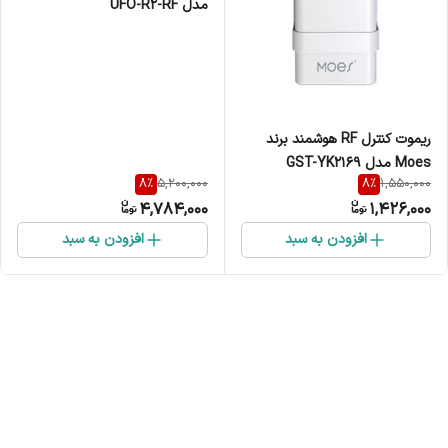
مدل UFO-R2-RF
ریموت کنترل RF هوشمند برند
Moes مدل GST-YK2169
8
%
8
%
5,200,000
1,550,000
4,784,000
1,426,000
افزودن به سبد
افزودن به سبد