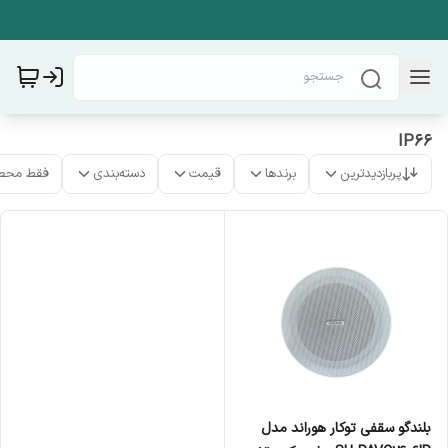
IP66
پربازدیدترین
برندها
قیمت
دسته‌بندی
فقط محص
بلندگو سقفی توکار هوراند مدل