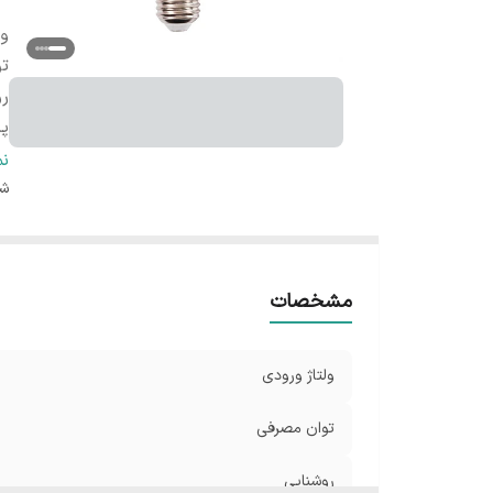
ول
ت
ر
پر
نو
ن
قا
شن
نو
مشخصات
ولتاژ ورودی
توان مصرفی
روشنایی