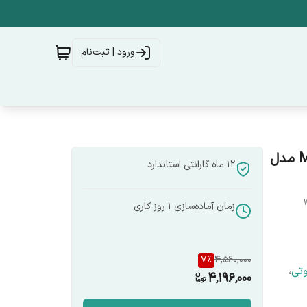
ورود | ثبت‌نام
لامپ هوشمند وای‌فای ST64 – RGB طرح ادیسون MOES مدل
12 ماه گارانتی استاندارد
زمان آماده‌سازی
1
روز کاری
7
%
4,560,000
وتی
،
4,196,000