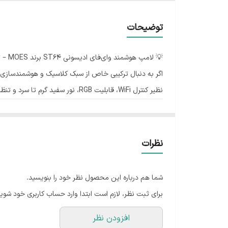
پروتکل
توضیحات
نوع پایه
💡 لامپ هوشمند وای‌فای ادیسونی ST64 برند MOES – تلفیقی از طراحی کلاسیک با فناوری مدرن
قابلیت تنظیم شدت نور
نظیر کنترل WiFi، قابلیت RGB، نور سفید گرم تا سرد و تنظیم شدت نور، یک تجربه نورپردازی مدرن و لوکس را در اختیار شما می‌گذارد.
نوع لامپ
⭐ ویژگی‌های کلیدی:
طراحی ادیسونی شفاف و خاص (مدل ST64)
کنترل از راه دور با اپلیکیشن TUYA یا Smart Life
نظرات
RGB کامل + دمای رنگ قابل تنظیم (۲۷۰۰ تا ۶۵۰۰K)
پشتیبانی از Alexa و Google Assistant برای فرمان صوتی
شما هم درباره این محصول نظر خود را بنویسید.
بدون نیاز به هاب – اتصال مستقیم WiFi 2.4GHz
برای ثبت نظر، لازم است ابتدا وارد حساب کاربری خود شوید
دیمر (قابلیت تنظیم شدت نور)
افزودن نظر
برنامه‌ریزی زمانی و سناریوهای نوری متنوع