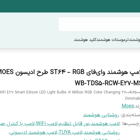
وشمند
ترموستات هوشمند
کلید هوشمند
WB-TDS5-RCW-E27-M
WiFi E27 Smart Edison LED Light Bulbs 16 Million RGB Color Changing 2700K-650
Dimmab
ند:
Moes
ته‌بندی
:
روشنایی هوشمند
چسب‌ها :
لامپ هوشمند
،
نور قابل تنظیم
،
لامپ WiFi
،
لامپ با کنترل ص
روشنایی هوشمند
،
لامپ TUYA
،
لامپ هوشمند ادیسونی
،