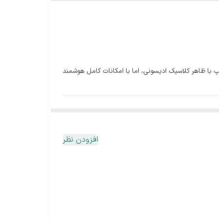
مپ ST64 مدل ادیسون از برند MOES انتخابی ایده‌آل است. این لامپ با ظاهر کلاسیک ادیسونی، اما با امکانات کامل هوشمند
افزودن نظر