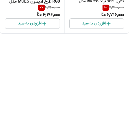
کنترل WiFi برند MOES مدل
RGB طرح ادیسون MOES مدل
7
%
8
%
4,560,000
7,300,000
WLS-TD-RGB-EU-PM5M-MS
WB-TDS5-RCW-E27-MS
4,196,000
6,716,000
افزودن به سبد
افزودن به سبد