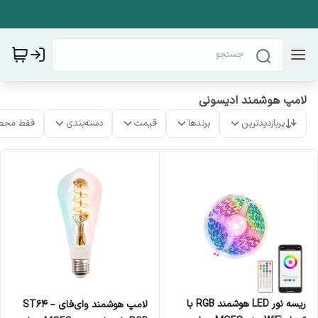
لامپ هوشمند ادیسونی
پربازدیدترین
برندها
قیمت
دسته‌بندی
فقط محص
ریسه نور LED هوشمند RGB با
لامپ هوشمند وای‌فای ST64 –