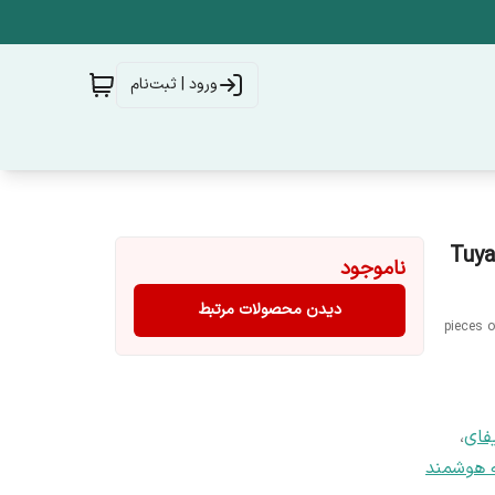
ورود | ثبت‌نام
پکیج 5 تایی کلید 4 پل مشکی WiFi RF هوشمند لمسی Tuya
ناموجود
دیدن محصولات مرتبط
5 piece
یفای
،
ه هوشمند