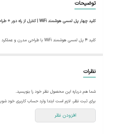
توضیحات
ابعاد
کلید چهار پل لمسی هوشمند WiFi | کنترل از راه دور + طراحی مینیمال
امکان کنترل روشنایی را از هر نقطه‌ای در دنیا فراهم می
محصول است.
اگر به دنبال ارتقاء سیستم روشنایی خانه یا محل کار خو
نظرات
شما هم درباره این محصول نظر خود را بنویسید.
ویژگی‌ها:
برای ثبت نظر، لازم است ابتدا وارد حساب کاربری خود شوید
طراحی 4 پل با پنل شیشه‌ای مقاوم
افزودن نظر
اتصال به WiFi بدون نیاز به هاب مرکزی
پشتیبانی از TUYA/Smart Life