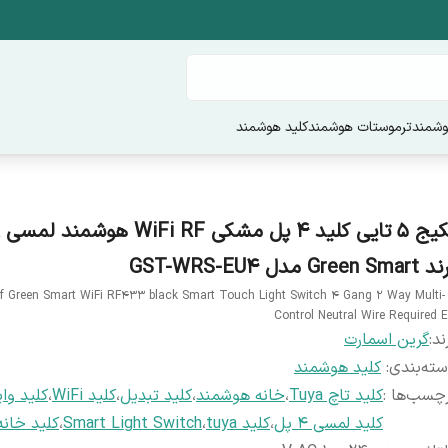
وشمند
ترموستات هوشمند
کلید هوشمند
Green Sma مدل GST-WRS-EU4
s of Green Smart WiFi RF433 black Smart Touch Light Switch 4 Gang 2 Way Multi-
Control Neutral Wire Required 
ند:
گرین اسمارت
ته‌بندی
:
کلید هوشمند
چسب‌ها :
کلید تاچ Tuya
،
خانه هوشمند
،
کلید تبدیل
،
کلید WiFi
،
کلید وا
کلید لمسی ۴ پل
،
کلید tuya
،
Smart Light Switch
،
کلید خان