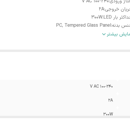
تاژ ورودی
:
100-240 V AC
ریان خروجی
:
2A
اکثر بار LED
:
300W
نس بدنه
:
PC, Tempered Glass Panel
عاد
:
86x86x35 mm
مایش بیشتر
100-240 V AC
2A
300W
PC, Tempered Glass Panel