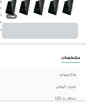
ول
ج
حد
ج
اب
ن
مشخصات
ولتاژ ورودی
جریان خروجی
حداکثر بار LED
جنس بدنه